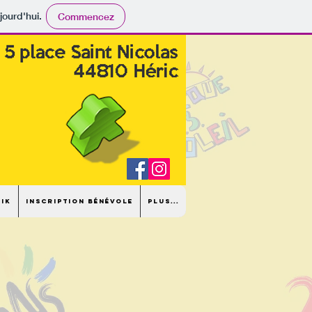
jourd'hui.
Commencez
dik
Inscription bénévole
Plus...