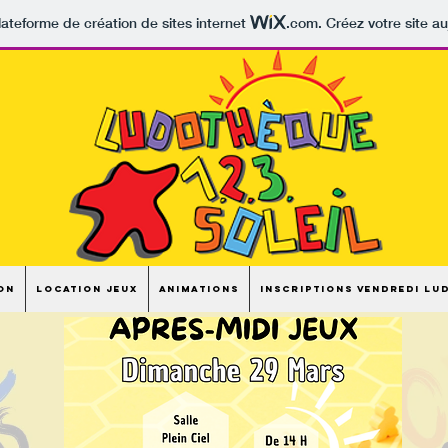
lateforme de création de sites internet
.com
. Créez votre site au
on
Location jeux
Animations
Inscriptions Vendredi Lu